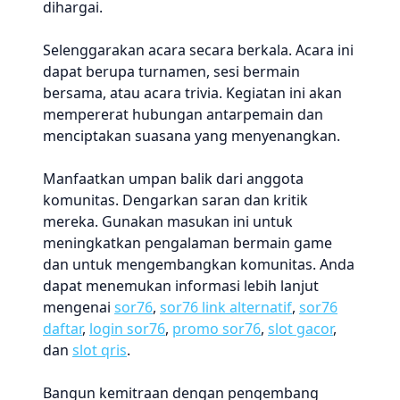
dihargai.
Selenggarakan acara secara berkala. Acara ini
dapat berupa turnamen, sesi bermain
bersama, atau acara trivia. Kegiatan ini akan
mempererat hubungan antarpemain dan
menciptakan suasana yang menyenangkan.
Manfaatkan umpan balik dari anggota
komunitas. Dengarkan saran dan kritik
mereka. Gunakan masukan ini untuk
meningkatkan pengalaman bermain game
dan untuk mengembangkan komunitas. Anda
dapat menemukan informasi lebih lanjut
mengenai
sor76
,
sor76 link alternatif
,
sor76
daftar
,
login sor76
,
promo sor76
,
slot gacor
,
dan
slot qris
.
Bangun kemitraan dengan pengembang