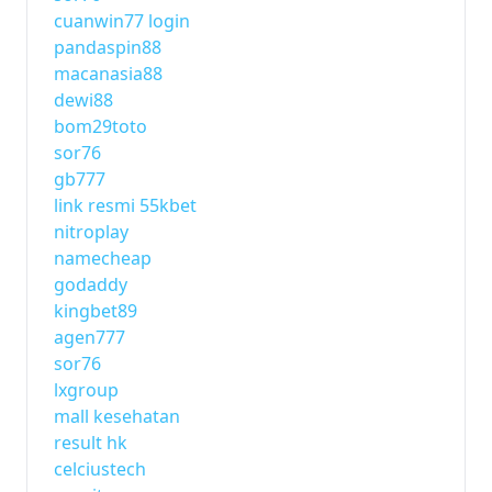
cuanwin77 login
pandaspin88
macanasia88
dewi88
bom29toto
sor76
gb777
link resmi 55kbet
nitroplay
namecheap
godaddy
kingbet89
agen777
sor76
lxgroup
mall kesehatan
result hk
celciustech